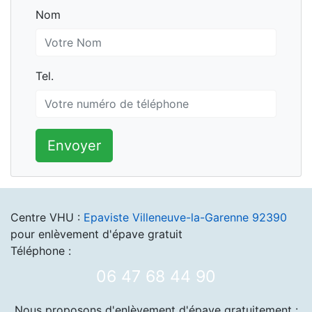
Nom
Nom
Tel.
Tel.
Envoyer
Centre VHU :
Epaviste Villeneuve-la-Garenne 92390
pour enlèvement d'épave gratuit
Téléphone :
06 47 68 44 90
Nous proposons d'enlèvement d'épave gratuitement :