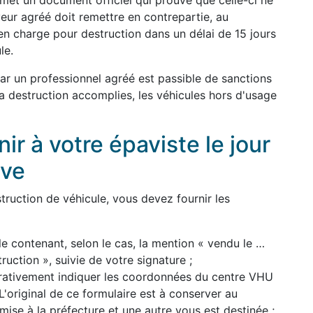
remet un document officiel qui prouve que celle-ci ne
yeur agréé doit remettre en contrepartie, au
en charge pour destruction dans un délai de 15 jours
le.
par un professionnel agréé est passible de sanctions
 la destruction accomplies, les véhicules hors d'usage
r à votre épaviste le jour
ave
ruction de véhicule, vous devez fournir les
le contenant, selon le cas, la mention « vendu le …
uction », suivie de votre signature ;
pérativement indiquer les coordonnées du centre VHU
'original de ce formulaire est à conserver au
mise à la préfecture et une autre vous est destinée ;