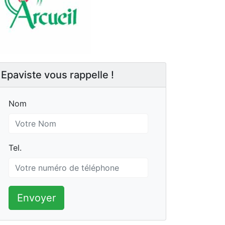
Epaviste vous rappelle !
Nom
Nom
Tel.
Tel.
Envoyer