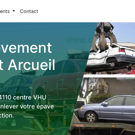
ents
Contact
lèvement
t Arcueil
94110 centre VHU
enlever votre épave
tion.