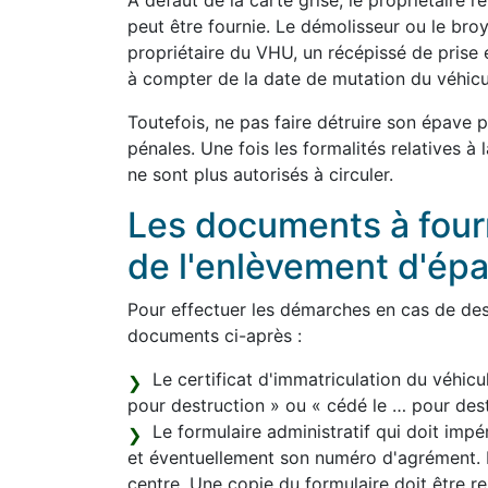
À défaut de la carte grise, le propriétaire 
peut être fournie. Le démolisseur ou le bro
propriétaire du VHU, un récépissé de prise 
à compter de la date de mutation du véhicu
Toutefois, ne pas faire détruire son épave 
pénales. Une fois les formalités relatives à
ne sont plus autorisés à circuler.
Les documents à fourni
de l'enlèvement d'ép
Pour effectuer les démarches en cas de dest
documents ci-après :
Le certificat d'immatriculation du véhicu
pour destruction » ou « cédé le … pour destr
Le formulaire administratif qui doit im
et éventuellement son numéro d'agrément. L
centre. Une copie du formulaire doit être re