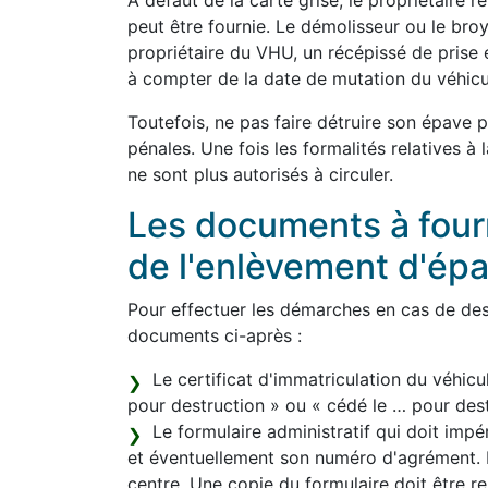
À défaut de la carte grise, le propriétaire 
peut être fournie. Le démolisseur ou le bro
propriétaire du VHU, un récépissé de prise 
à compter de la date de mutation du véhicu
Toutefois, ne pas faire détruire son épave 
pénales. Une fois les formalités relatives à
ne sont plus autorisés à circuler.
Les documents à fourni
de l'enlèvement d'ép
Pour effectuer les démarches en cas de dest
documents ci-après :
Le certificat d'immatriculation du véhicu
pour destruction » ou « cédé le … pour destr
Le formulaire administratif qui doit im
et éventuellement son numéro d'agrément. L
centre. Une copie du formulaire doit être re