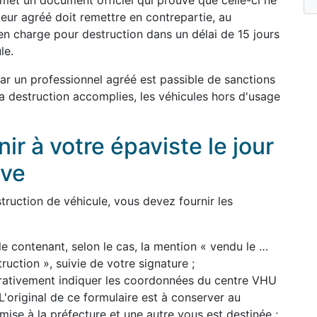
remet un document officiel qui prouve que celle-ci ne
yeur agréé doit remettre en contrepartie, au
en charge pour destruction dans un délai de 15 jours
le.
par un professionnel agréé est passible de sanctions
 la destruction accomplies, les véhicules hors d'usage
r à votre épaviste le jour
ave
ruction de véhicule, vous devez fournir les
le contenant, selon le cas, la mention « vendu le …
uction », suivie de votre signature ;
pérativement indiquer les coordonnées du centre VHU
'original de ce formulaire est à conserver au
mise à la préfecture et une autre vous est destinée ;