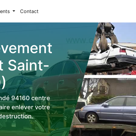
ents
Contact
lèvement
t Saint-
)
andé 94160 centre
aire enlever votre
destruction.