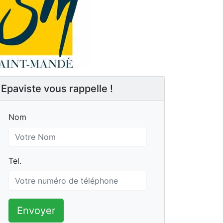
Epaviste vous rappelle !
Nom
Nom
Tel.
Tel.
Envoyer