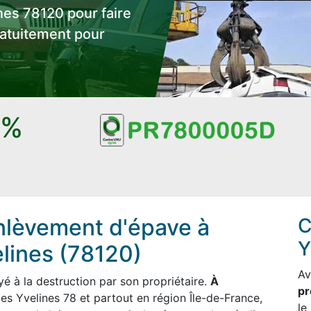
nes 78120 pour faire
ratuitement pour
0%
nlèvement d'épave à
C
Y
lines (78120)
Av
 à la destruction par son propriétaire.
À
pr
es Yvelines 78 et partout en région Île-de-France,
le