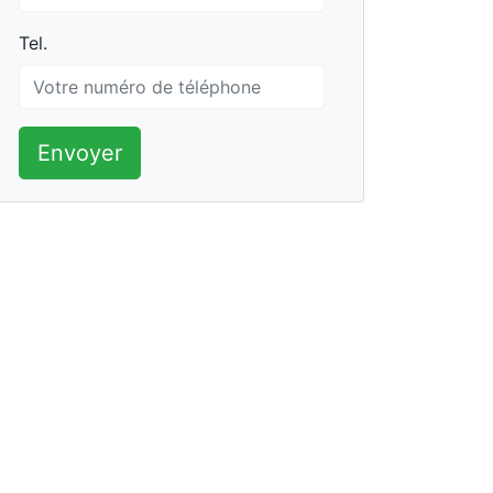
Tel.
Tel.
Envoyer