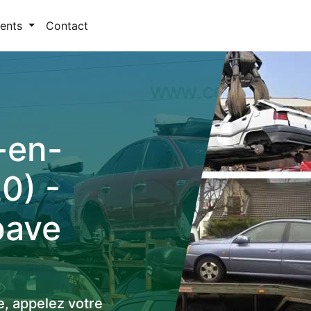
ents
Contact
-en-
0) -
pave
e, appelez votre