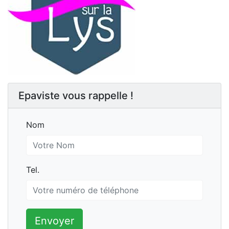
Epaviste vous rappelle !
Nom
Nom
Tel.
Tel.
Envoyer