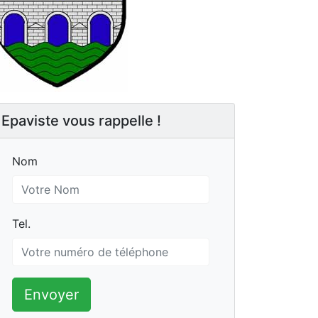
Epaviste vous rappelle !
Nom
Nom
Tel.
Tel.
Envoyer