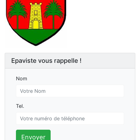
Epaviste vous rappelle !
Nom
Nom
Tel.
Tel.
Envoyer