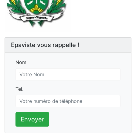
Epaviste vous rappelle !
Nom
Nom
Tel.
Tel.
Envoyer