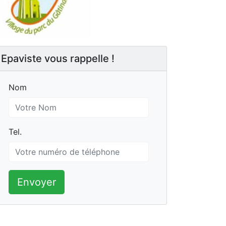
Epaviste vous rappelle !
Nom
Nom
Tel.
Tel.
Envoyer