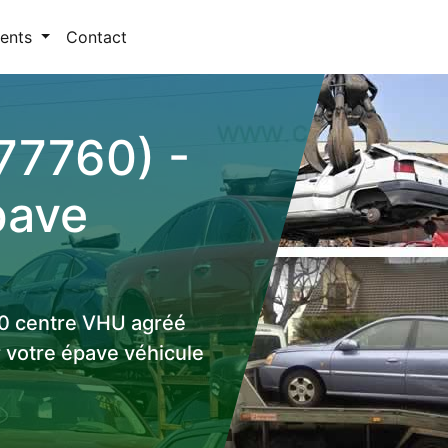
ents
Contact
(77760) -
pave
60 centre VHU agréé
r votre épave véhicule