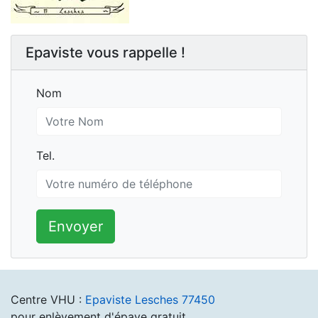
Epaviste vous rappelle !
Nom
Nom
Tel.
Tel.
Envoyer
Centre VHU :
Epaviste Lesches 77450
pour enlèvement d'épave gratuit