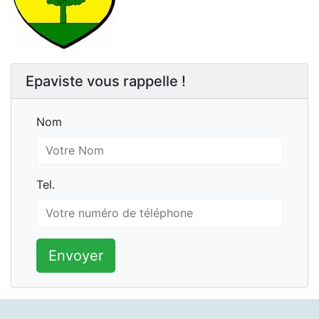
Epaviste vous rappelle !
Nom
Nom
Tel.
Tel.
Envoyer