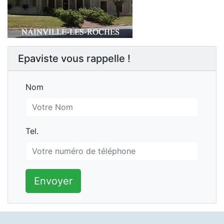
Epaviste vous rappelle !
Nom
Nom
Tel.
Tel.
Envoyer