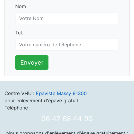
Nom
Nom
Tel.
Tel.
Envoyer
Centre VHU :
Epaviste Massy 91300
pour enlèvement d'épave gratuit
Téléphone :
06 47 68 44 90
Nous proposons d'enlèvement d'épave gratuitement :