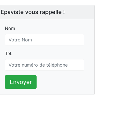
Epaviste vous rappelle !
Nom
Nom
Tel.
Tel.
Envoyer