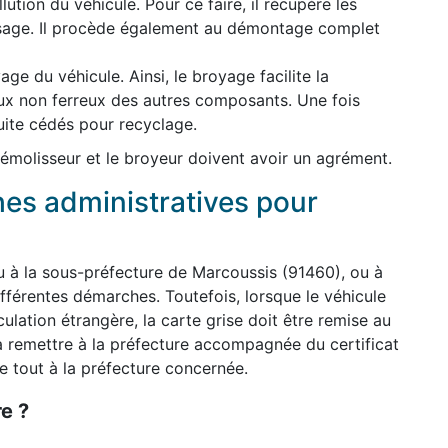
lution du véhicule. Pour ce faire, il récupère les
usage. Il procède également au démontage complet
ge du véhicule. Ainsi, le broyage facilite la
ux non ferreux des autres composants. Une fois
uite cédés pour recyclage.
 démolisseur et le broyeur doivent avoir un agrément.
hes administratives pour
u à la sous-préfecture de Marcoussis (91460), ou à
ifférentes démarches. Toutefois, lorsque le véhicule
lation étrangère, la carte grise doit être remise au
a remettre à la préfecture accompagnée du certificat
e tout à la préfecture concernée.
e ?