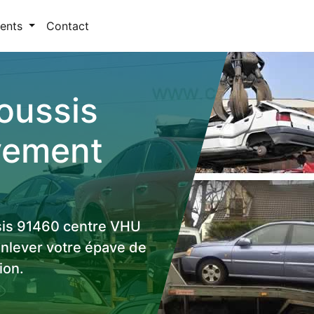
ents
Contact
oussis
vement
sis 91460 centre VHU
 enlever votre épave de
ion.