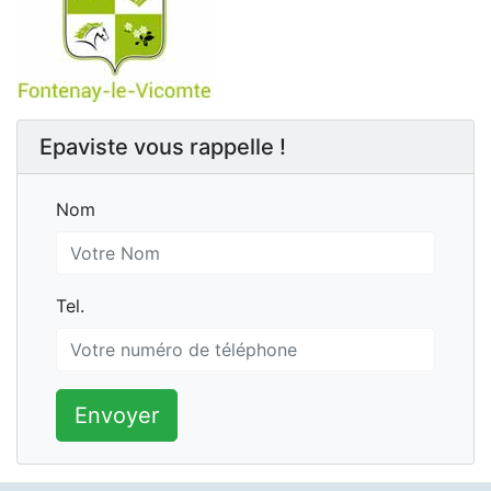
Epaviste vous rappelle !
Nom
Nom
Tel.
Tel.
Envoyer