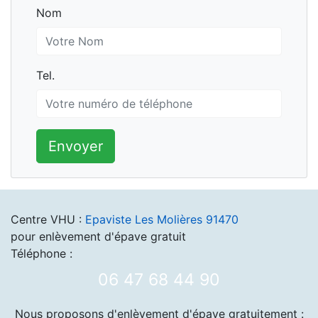
Nom
Nom
Tel.
Tel.
Envoyer
Centre VHU :
Epaviste Les Molières 91470
pour enlèvement d'épave gratuit
Téléphone :
06 47 68 44 90
Nous proposons d'enlèvement d'épave gratuitement :