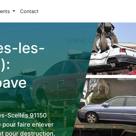
ents
Contact
es-les-
):
pave
es-Scellés 91150
 pour faire enlever
t pour destruction.