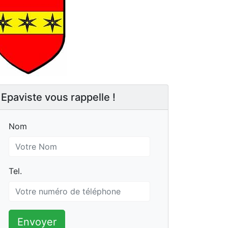
Epaviste vous rappelle !
Nom
Nom
Tel.
Tel.
Envoyer