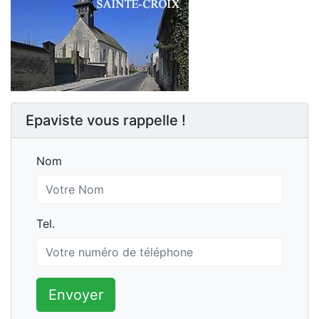
Epaviste vous rappelle !
Nom
Nom
Tel.
Tel.
Envoyer