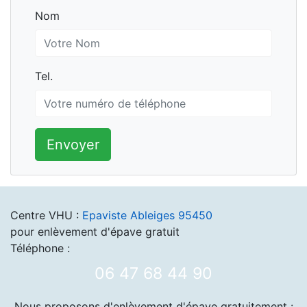
Nom
Nom
Tel.
Tel.
Envoyer
Centre VHU :
Epaviste Ableiges 95450
pour enlèvement d'épave gratuit
Téléphone :
06 47 68 44 90
Nous proposons d'enlèvement d'épave gratuitement :