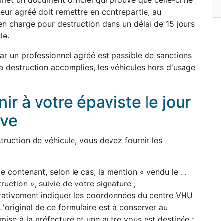
remet un document officiel qui prouve que celle-ci ne
yeur agréé doit remettre en contrepartie, au
en charge pour destruction dans un délai de 15 jours
le.
par un professionnel agréé est passible de sanctions
 la destruction accomplies, les véhicules hors d'usage
r à votre épaviste le jour
ave
ruction de véhicule, vous devez fournir les
le contenant, selon le cas, la mention « vendu le …
uction », suivie de votre signature ;
pérativement indiquer les coordonnées du centre VHU
'original de ce formulaire est à conserver au
mise à la préfecture et une autre vous est destinée ;