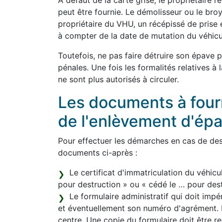
À défaut de la carte grise, le propriétaire 
peut être fournie. Le démolisseur ou le bro
propriétaire du VHU, un récépissé de prise 
à compter de la date de mutation du véhicu
Toutefois, ne pas faire détruire son épave 
pénales. Une fois les formalités relatives à
ne sont plus autorisés à circuler.
Les documents à fourni
de l'enlèvement d'ép
Pour effectuer les démarches en cas de dest
documents ci-après :
Le certificat d'immatriculation du véhicu
pour destruction » ou « cédé le … pour destr
Le formulaire administratif qui doit im
et éventuellement son numéro d'agrément. L
centre. Une copie du formulaire doit être re