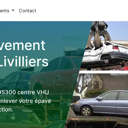
ents
Contact
èvement
ivilliers
s 95300 centre VHU
enlever votre épave
tion.