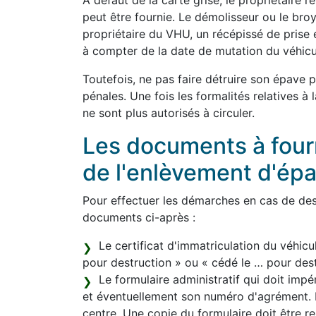
À défaut de la carte grise, le propriétaire 
peut être fournie. Le démolisseur ou le bro
propriétaire du VHU, un récépissé de prise 
à compter de la date de mutation du véhicu
Toutefois, ne pas faire détruire son épave 
pénales. Une fois les formalités relatives à
ne sont plus autorisés à circuler.
Les documents à fourni
de l'enlèvement d'ép
Pour effectuer les démarches en cas de dest
documents ci-après :
Le certificat d'immatriculation du véhicu
pour destruction » ou « cédé le … pour destr
Le formulaire administratif qui doit im
et éventuellement son numéro d'agrément. L
centre. Une copie du formulaire doit être re