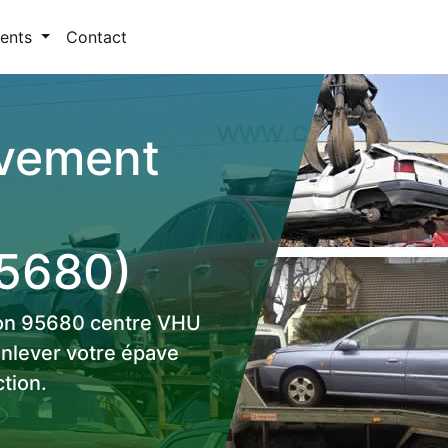
ents
Contact
èvement
95680)
non 95680 centre VHU
enlever votre épave
tion.