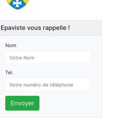
Epaviste vous rappelle !
Nom
Nom
Tel.
Tel.
Envoyer