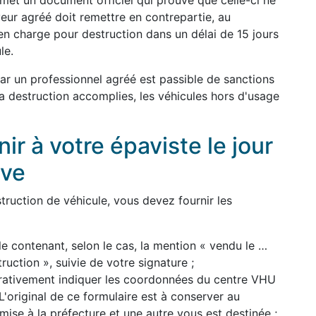
remet un document officiel qui prouve que celle-ci ne
yeur agréé doit remettre en contrepartie, au
en charge pour destruction dans un délai de 15 jours
le.
par un professionnel agréé est passible de sanctions
 la destruction accomplies, les véhicules hors d'usage
r à votre épaviste le jour
ave
ruction de véhicule, vous devez fournir les
le contenant, selon le cas, la mention « vendu le …
uction », suivie de votre signature ;
pérativement indiquer les coordonnées du centre VHU
'original de ce formulaire est à conserver au
mise à la préfecture et une autre vous est destinée ;