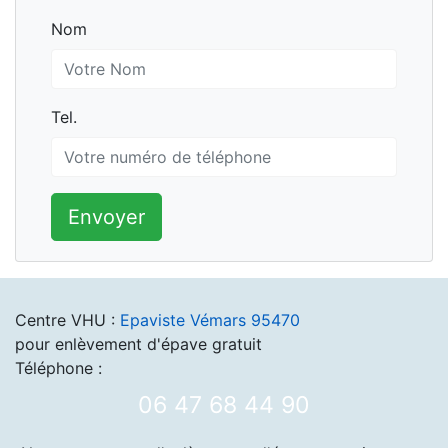
Nom
Nom
Tel.
Tel.
Envoyer
Centre VHU :
Epaviste Vémars 95470
pour enlèvement d'épave gratuit
Téléphone :
06 47 68 44 90