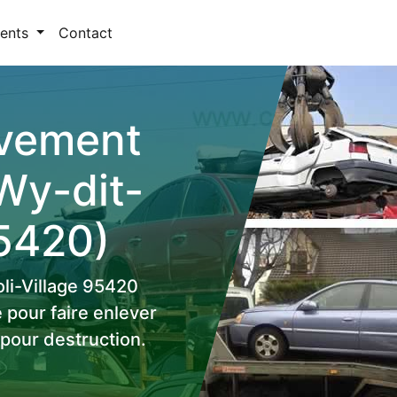
ents
Contact
èvement
Wy-dit-
95420)
oli-Village 95420
 pour faire enlever
pour destruction.