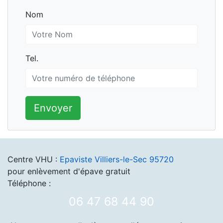
Nom
Nom
Tel.
Tel.
Envoyer
Centre VHU :
Epaviste Villiers-le-Sec 95720
pour enlèvement d'épave gratuit
Téléphone :
06 47 68 44 90