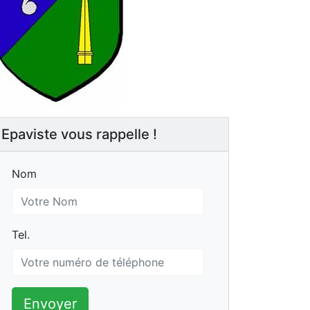
Epaviste vous rappelle !
Nom
Nom
Tel.
Tel.
Envoyer