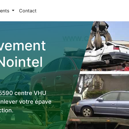
ents
Contact
èvement
Nointel
 95590 centre VHU
enlever votre épave
tion.